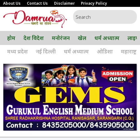
About Us
Contact Us
Disclaimer
Privacy Policy
होम
देश विदेश
मनोरंजन
खेल
धर्म अध्यात्म
लाइफ
मध्य प्रदेश
नई दिल्ली
धर्म अध्यात्म
ओडिशा
महाराष्ट्र