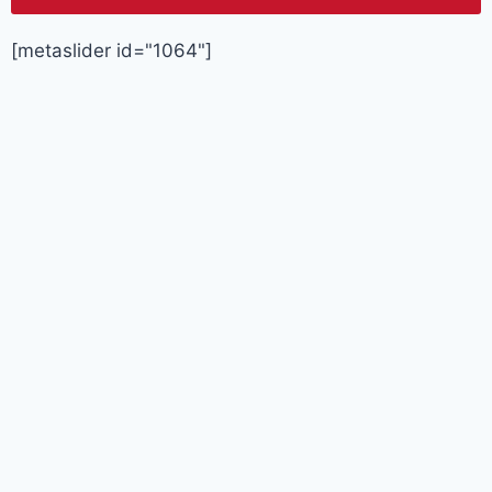
[metaslider id="1064"]