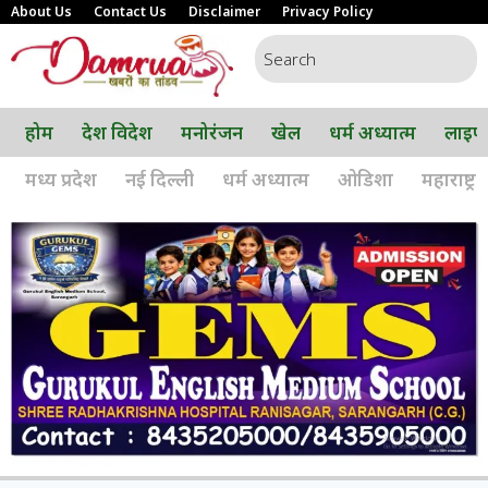
About Us
Contact Us
Disclaimer
Privacy Policy
होम
देश विदेश
मनोरंजन
खेल
धर्म अध्यात्म
लाइफ
मध्य प्रदेश
नई दिल्ली
धर्म अध्यात्म
ओडिशा
महाराष्ट्र