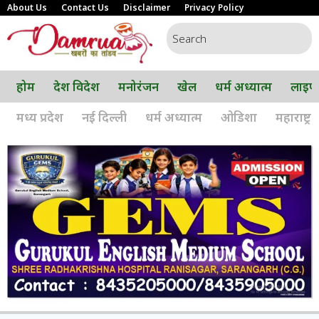
About Us
Contact Us
Disclaimer
Privacy Policy
होम
देश विदेश
मनोरंजन
खेल
धर्म अध्यात्म
लाइफ
मध्य प्रदेश
नई दिल्ली
धर्म अध्यात्म
ओडिशा
महाराष्ट्र