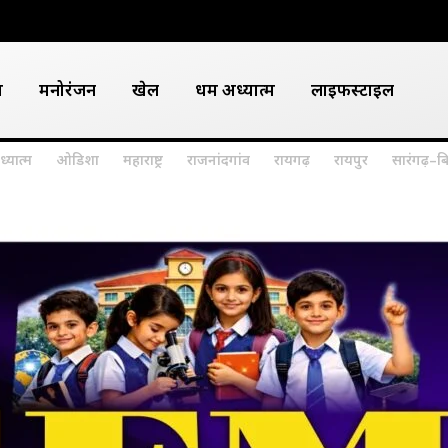
श
मनोरंजन
खेल
धर्म अध्यात्म
लाइफस्टाइल
ध्यात्म
ओडिशा
महाराष्ट्र
राजनांदगांव
रायगढ़
रायपुर
सारंगढ़–ब