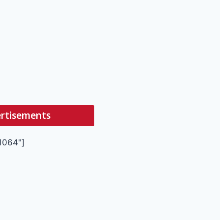
rtisements
1064"]