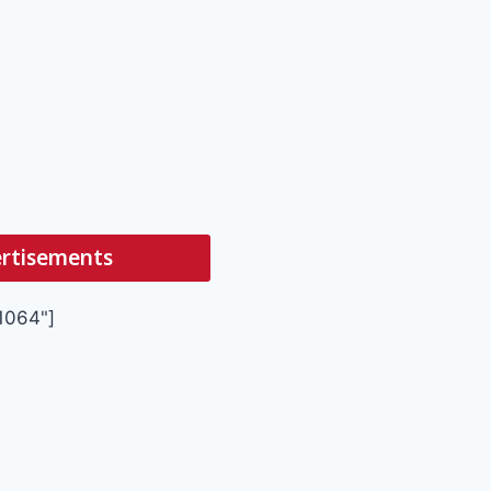
rtisements
1064"]