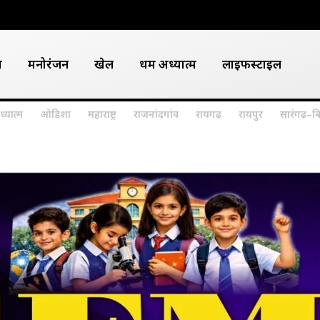
श
मनोरंजन
खेल
धर्म अध्यात्म
लाइफस्टाइल
ध्यात्म
ओडिशा
महाराष्ट्र
राजनांदगांव
रायगढ़
रायपुर
सारंगढ़–ब