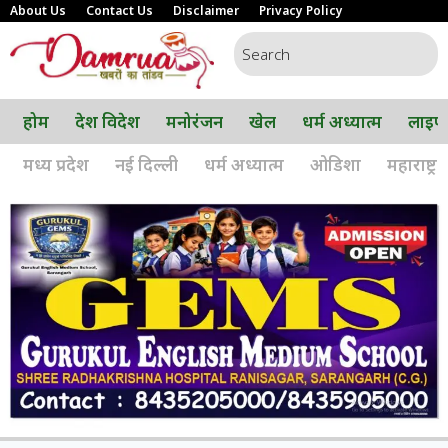
About Us
Contact Us
Disclaimer
Privacy Policy
होम
देश विदेश
मनोरंजन
खेल
धर्म अध्यात्म
लाइफ
मध्य प्रदेश
नई दिल्ली
धर्म अध्यात्म
ओडिशा
महाराष्ट्र