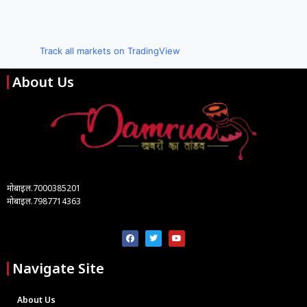
Track all markets on TradingView
About Us
मोबाइल.7000385201
मोबाइल.7987714363
Navigate Site
About Us