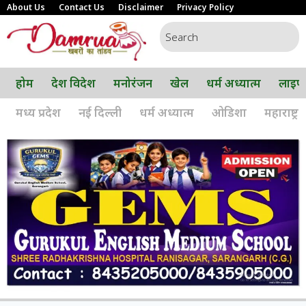
About Us
Contact Us
Disclaimer
Privacy Policy
होम
देश विदेश
मनोरंजन
खेल
धर्म अध्यात्म
लाइफ
मध्य प्रदेश
नई दिल्ली
धर्म अध्यात्म
ओडिशा
महाराष्ट्र