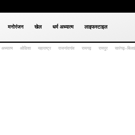
श
मनोरंजन
खेल
धर्म अध्यात्म
लाइफस्टाइल
ध्यात्म
ओडिशा
महाराष्ट्र
राजनांदगांव
रायगढ़
रायपुर
सारंगढ़–ब