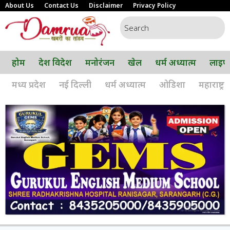
About Us
Contact Us
Disclaimer
Privacy Policy
होम
देश विदेश
मनोरंजन
खेल
धर्म अध्यात्म
लाइफ
मध्य प्रदेश
नई दिल्ली
धर्म अध्यात्म
ओडिशा
महाराष्ट्र