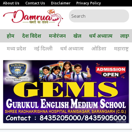
About Us
Contact Us
Disclaimer
Privacy Policy
होम
देश विदेश
मनोरंजन
खेल
धर्म अध्यात्म
लाइफ
मध्य प्रदेश
नई दिल्ली
धर्म अध्यात्म
ओडिशा
महाराष्ट्र