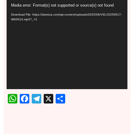
Video
Media error: Format(s) not supported or source(s) not found
Player
Download File: https://damrua.com/wp-content/uploads/2025/06/VID-20250617-
WA0014.mp4?_=2
WhatsApp
Facebook
Telegram
X
Share