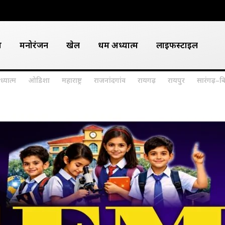
श
मनोरंजन
खेल
धर्म अध्यात्म
लाइफस्टाइल
ध्यात्म
ओडिशा
महाराष्ट्र
राजनांदगांव
रायगढ़
रायपुर
सारंगढ़–ब