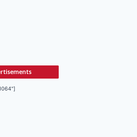
rtisements
1064"]