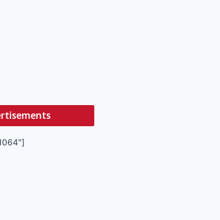
rtisements
1064"]