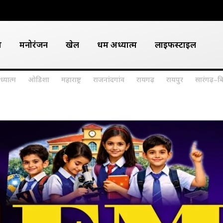
श
मनोरंजन
खेल
धर्म अध्यात्म
लाइफस्टाइल
ध्यात्म
ओडिशा
महाराष्ट्र
राजनांदगांव
रायगढ़
रायपुर
सारंगढ़–ब