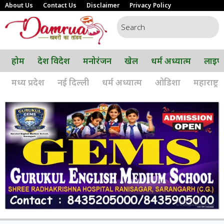
About Us
Contact Us
Disclaimer
Privacy Policy
होम
देश विदेश
मनोरंजन
खेल
धर्म अध्यात्म
लाइफ
मध्य प्रदेश
नई दिल्ली
धर्म अध्यात्म
ओडिशा
महाराष्ट्र