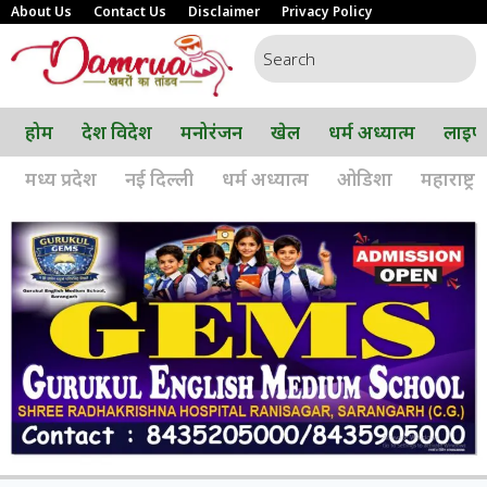
About Us
Contact Us
Disclaimer
Privacy Policy
होम
देश विदेश
मनोरंजन
खेल
धर्म अध्यात्म
लाइफ
मध्य प्रदेश
नई दिल्ली
धर्म अध्यात्म
ओडिशा
महाराष्ट्र