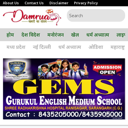
About Us
Contact Us
Disclaimer
Privacy Policy
होम
देश विदेश
मनोरंजन
खेल
धर्म अध्यात्म
लाइफ
मध्य प्रदेश
नई दिल्ली
धर्म अध्यात्म
ओडिशा
महाराष्ट्र