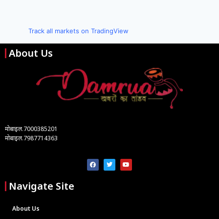
Track all markets on TradingView
About Us
मोबाइल.7000385201
मोबाइल.7987714363
Navigate Site
About Us