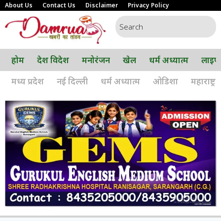
About Us
Contact Us
Disclaimer
Privacy Policy
होम
देश विदेश
मनोरंजन
खेल
धर्म अध्यात्म
लाइफ
मध्य प्रदेश
नई दिल्ली
धर्म अध्यात्म
ओडिशा
महाराष्ट्र