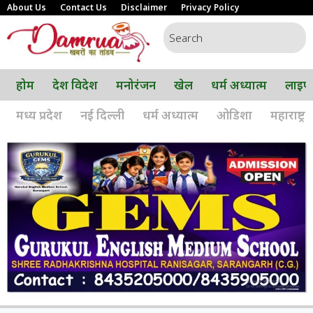
About Us
Contact Us
Disclaimer
Privacy Policy
होम
देश विदेश
मनोरंजन
खेल
धर्म अध्यात्म
लाइफ
मध्य प्रदेश
नई दिल्ली
धर्म अध्यात्म
ओडिशा
महाराष्ट्र