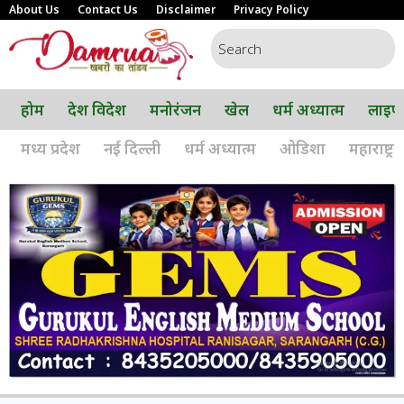
About Us
Contact Us
Disclaimer
Privacy Policy
होम
देश विदेश
मनोरंजन
खेल
धर्म अध्यात्म
लाइफ
मध्य प्रदेश
नई दिल्ली
धर्म अध्यात्म
ओडिशा
महाराष्ट्र