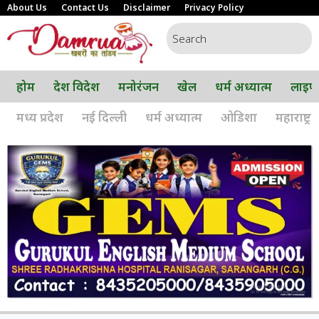
About Us
Contact Us
Disclaimer
Privacy Policy
होम
देश विदेश
मनोरंजन
खेल
धर्म अध्यात्म
लाइफ
मध्य प्रदेश
नई दिल्ली
धर्म अध्यात्म
ओडिशा
महाराष्ट्र