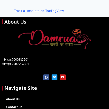
Track all markets on TradingView
About Us
मोबाइल.7000385201
मोबाइल.7987714363
Navigate Site
About Us
Contact Us