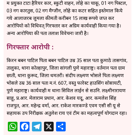
में प्रयुक्त टाटा हैरियर कार, स्कुटी वाहन, लोहे का चाकू, 01 नग पिस्टल,
03 नग कारतुस, 02 नग मैग्जीन, लोहे का कटर सहित इस्तेमाल किये
गये आलाजरब जुमला कीमती करीबन 15 लाख रूपये जप्त कर
आरोपियो को विधिवत् गिरफ्तार कर अग्रिम कार्यवाही किया गया है।
अन्य आरोपियों की पता तलाश विवेचना जारी है।
गिरफ्तार आरोपी :
किरन बबन पाटिल पिता बबन पाटिल उम्र 35 साल पता कुमाठे तासगांव,
तालुका, थाना कोल्हापुर, जिला सांगली पुणे महाराष्ट्र। वर्तमान पता ग्राम
छाती, थाना कुरूद, जिला धमतरी। संदीप लक्ष्मण भोसले पिता लक्ष्मण
भोसले उम्र 36 साल पता म.नं. 607, वस्तु फारेस्ट हाउसिंग सोसायटी,
पुणे महाराष्ट्र। कार्यवाही में थाना सिविल लाईन से सउनि. लक्ष्मीनारायण
साहू, प्र.आर. मेलाराम प्रधान, आर. केशव यदू, आर. कमलेश सिंह
राजपुत, आर. महेन्द्र वर्मा, आर. राकेश मारकण्डे एवम एसी सी यू से
सहायक उप निरीक्षक अतुलेश राय एवं टीम का महत्वपूर्ण योगदान रहा।
WhatsApp
Facebook
Telegram
X
Share